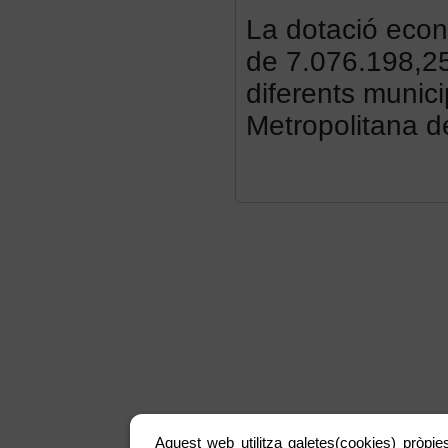
La dotació econ
de 7.076.198,25 
diferents munici
Metropolitana d
Aquest web utilitza galetes(cookies) pròpies