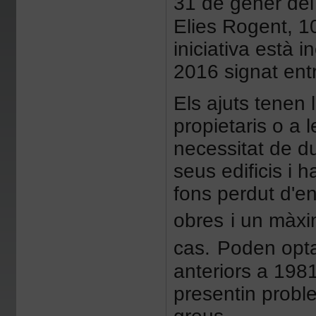
31 de gener de
Elies Rogent, 
iniciativa està 
2016 signat ent
Els ajuts tenen 
propietaris o a 
necessitat de du
seus edificis i 
fons perdut d'en
obres
i un màxi
cas.
Poden optar
anteriors a 1981
presentin problem