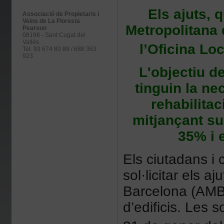
Els ajuts, 
Associació de Propietaris i
Veïns de La Floresta
Metropolitana 
Pearson
08198 - Sant Cugat del
Vallès
l’Oficina Lo
Tel. 93 674 80 89 / 688 363
923
L'objectiu d
tinguin la ne
rehabilitac
mitjançant su
35% i 
Els ciutadans i
sol·licitar els 
Barcelona (AMB)
d’edificis. Les s