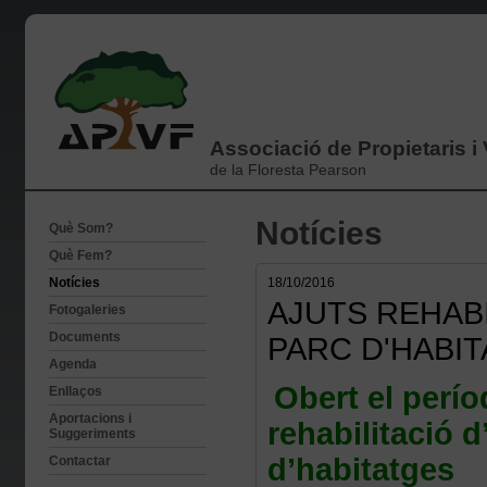
Associació de Propietaris i
de la Floresta Pearson
Notícies
Què Som?
Què Fem?
Notícies
18/10/2016
AJUTS REHABI
Fotogaleries
Documents
PARC D'HABI
Agenda
Obert el períod
Enllaços
Aportacions i
rehabilitació d
Suggeriments
d’habitatges
Contactar