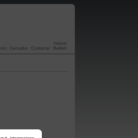
Intranet
Inici
Cercador
Contactar
Butlletí