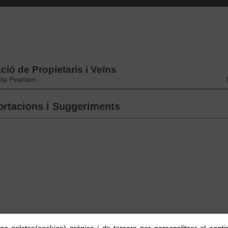
ció de Propietaris i Veïns
sta Pearson
rtacions i Suggeriments