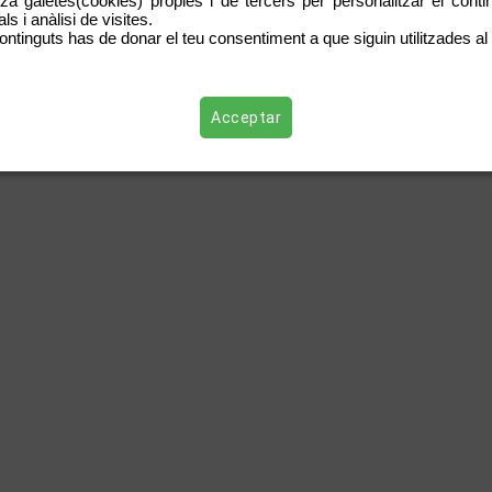
tza galetes(cookies) pròpies i de tercers per personalitzar el contin
s i anàlisi de visites.
ontinguts has de donar el teu consentiment a que siguin utilitzades al 
Acceptar