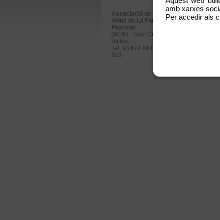
Aquest web utili
amb xarxes social
Associació de Propietaris i
Per accedir als c
Veïns de La Floresta
Pearson
08198 - Sant Cugat del
Vallès
Tel. 93 674 80 89 / 688 363
923