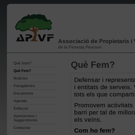
Associació de Propietaris i
de la Floresta Pearson
Què Fem?
Què Som?
Què Fem?
Notícies
Defensar i representa
i entitats de serveis
Fotogaleries
tots els que comparti
Documents
Agenda
Promovem activitats l
Enllaços
barri per tal de mill
Aportacions i
els veïns.
Suggeriments
Contactar
Com ho fem?