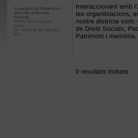
Interaccionant amb l'
Associació de Propietaris i
les organitzacions, e
Veïns de La Floresta
Pearson
nostre districte com
08198 - Sant Cugat del
Vallès
de Drets Socials, Pac
Tel. 93 674 80 89 / 688 363
923
Patrimoni i memòria, 
0 resultats trobats