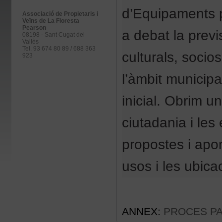
d’Equipaments p
Associació de Propietaris i
Veïns de La Floresta
Pearson
a debat la prev
08198 - Sant Cugat del
Vallès
Tel. 93 674 80 89 / 688 363
culturals, socios
923
l’àmbit municipa
inicial. Obrim u
ciutadania i les
propostes i apor
usos i les ubic
ANNEX:
PROCES PA