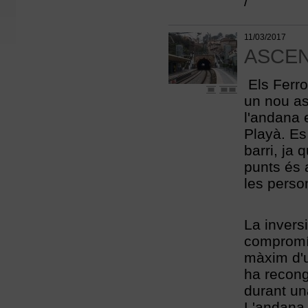
11/03/2017
ASCEN
Els Ferro
un nou as
l'andana 
Playà. Es 
barri, ja
punts és 
les perso
La invers
compromís
màxim d'u
ha recong
durant una
L'andana 