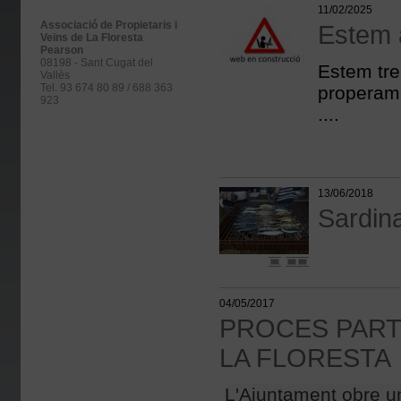
11/02/2025
Associació de Propietaris i
Estem 
Veïns de La Floresta
Pearson
08198 - Sant Cugat del
Estem tre
Vallès
Tel. 93 674 80 89 / 688 363
properame
923
....
13/06/2018
Sardin
04/05/2017
PROCES PARTI
LA FLORESTA
L'Ajuntament obre un