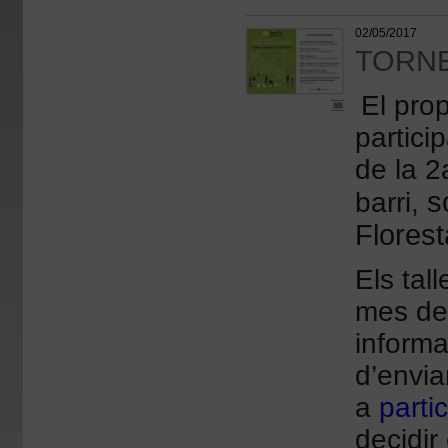
02/05/2017
TORNE
El prop
particip
de la 2
s
barri,
Florest
Els tal
mes de 
informa
d’envia
a
parti
decidir