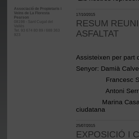
Associació de Propietaris i
Veïns de La Floresta
17/10/2015
Pearson
RESUM REUNI
08198 - Sant Cugat del
Vallès
Tel. 93 674 80 89 / 688 363
ASFALTAT
923
Assisteixen per part 
Senyor: Damià Calve
Francesc Serra, D
Antoni Serra Direc
Marina Casals, Sot
ciudatana
25/07/2015
EXPOSICIÓ I