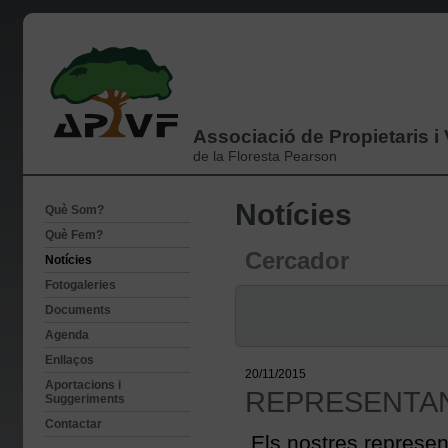
Associació de Propietaris i
de la Floresta Pearson
Notícies
Què Som?
Què Fem?
Cercador
Notícies
Fotogaleries
Documents
Agenda
Enllaços
20/11/2015
Aportacions i
REPRESENTAN
Suggeriments
Contactar
Els nostres represent